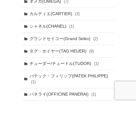
オメガ(OMEGA)
(7)
カルティエ(CARTIER)
(3)
シャネル(CHANEL)
(1)
グランドセイコー(Grand Seiko)
(2)
タグ・ホイヤー(TAG HEUER)
(9)
チューダー/チュードル(TUDOR)
(1)
パテック・フィリップ(PATEK PHILIPPE)
(1)
パネライ(OFFICINE PANERAI)
(1)
ブルガリ(BVLGARI)
(3)
ランゲ&ゾーネ(A. LANGE & SOHNE)
(1)
リシャール ミル(RICHARD MILLE)
(2)