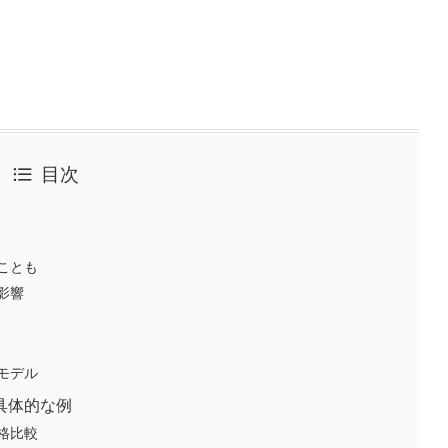
目次
ことも
影響
モデル
具体的な例
格比較